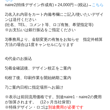
naire2(特殊デザイン作成有)＋24,000円～(税込)→
こちら
2)名入れ内容をカート内備考欄にご記入/使いたいデザイ
ンは送付ください
(社名、TEL、コメント等、ロゴ有無、希望指定等)
※お支払いは銀行振込をご指定ください
3)事務局より、金額変更の有無をお知らせ 指定外精算
方法の場合は1度キャンセルになります
4)代金のお振込
5)着金確認後、デザイン校正をご案内
6)校了後、印刷作業を開始納期ご案内
7)ご案内日程に指定場所へお届け
※表示は前回流用価格です。別途naire1・naire2の費用
が加算されます。 (12ヶ月当社保管)
※特殊デザイン・ロゴは
別途費用が必要です