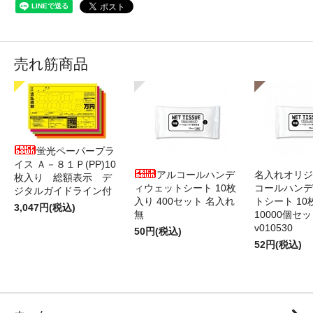
売れ筋商品
蛍光ペーパープラ
イス Ａ－８１Ｐ(PP)10
アルコールハンデ
名入れオリジ
枚入り 総額表示 デ
ィウェットシート 10枚
コールハンデ
ジタルガイドライン付
入り 400セット 名入れ
トシート 10
3,047円(税込)
無
10000個セ
v010530
50円(税込)
52円(税込)