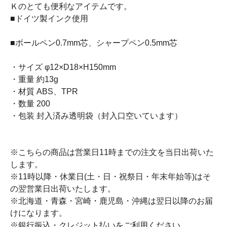
Ｋのとても便利なアイテムです。
■ドイツ製インク使用
■ボールペン0.7mm芯、シャープペン0.5mm芯
・サイズ φ12×D18×H150mm
・重量 約13g
・材質 ABS、TPR
・数量 200
・包装 封入済み透明袋（封入口空いています）
※こちらの商品は営業日11時までの注文を当日出荷いた
します。
※11時以降・休業日(土・日・祝祭日・年末年始等)はそ
の翌営業日出荷いたします。
※北海道・青森・宮崎・鹿児島・沖縄は翌日以降のお届
けになります。
※銀行振込・クレジット払いをご利用ください。