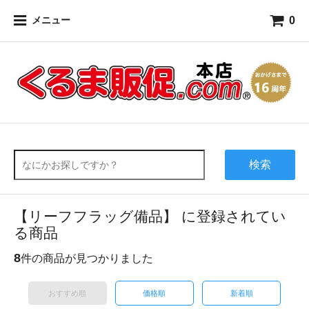
0
メニュー
検索
【リーフフラッグ備品】 に登録されてい
る商品
8
件の商品が見つかりました
おすすめ順
価格順
新着順