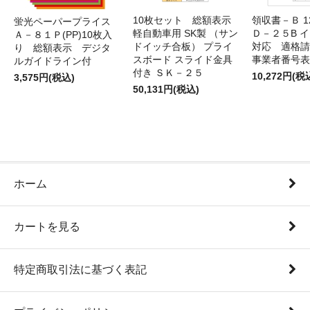
10枚セット 総額表示
領収書－Ｂ 
蛍光ペーパープライス
軽自動車用 SK製 （サン
Ｄ－２５B 
Ａ－８１Ｐ(PP)10枚入
ドイッチ合板） プライ
対応 適格請
り 総額表示 デジタ
スボード スライド金具
事業者番号表
ルガイドライン付
付き ＳＫ－２５
10,272円(税
3,575円(税込)
50,131円(税込)
ホーム
カートを見る
特定商取引法に基づく表記