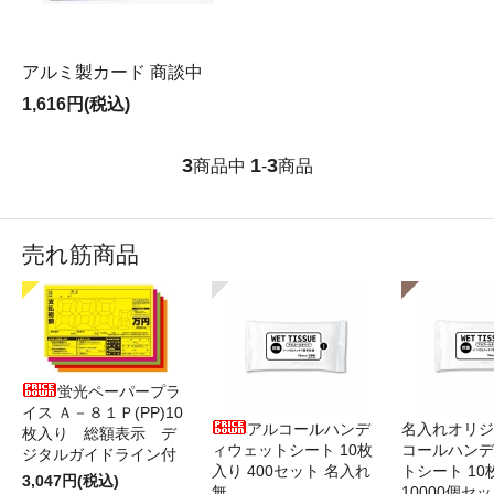
アルミ製カード 商談中
1,616円(税込)
3
1
3
商品中
-
商品
売れ筋商品
蛍光ペーパープラ
イス Ａ－８１Ｐ(PP)10
アルコールハンデ
名入れオリジ
枚入り 総額表示 デ
ィウェットシート 10枚
コールハンデ
ジタルガイドライン付
入り 400セット 名入れ
トシート 10
3,047円(税込)
無
10000個セ