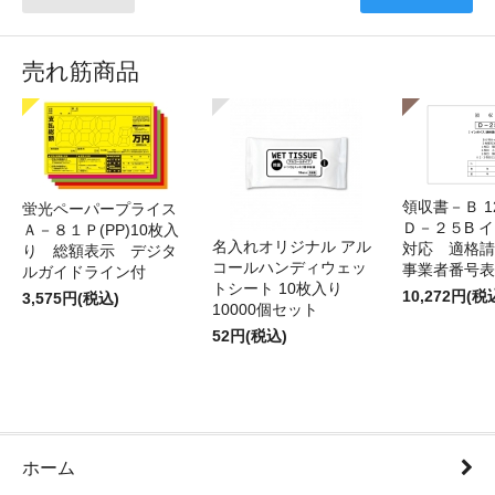
売れ筋商品
領収書－Ｂ 
蛍光ペーパープライス
Ｄ－２５B 
Ａ－８１Ｐ(PP)10枚入
名入れオリジナル アル
対応 適格請
り 総額表示 デジタ
コールハンディウェッ
事業者番号表
ルガイドライン付
トシート 10枚入り
10,272円(税
3,575円(税込)
10000個セット
52円(税込)
ホーム