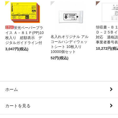
領収書－Ｂ 
蛍光ペーパープラ
Ｄ－２５B 
イス Ａ－８１Ｐ(PP)10
名入れオリジナル アル
対応 適格請
枚入り 総額表示 デ
コールハンディウェッ
事業者番号表
ジタルガイドライン付
トシート 10枚入り
10,272円(税
3,047円(税込)
10000個セット
52円(税込)
ホーム
カートを見る