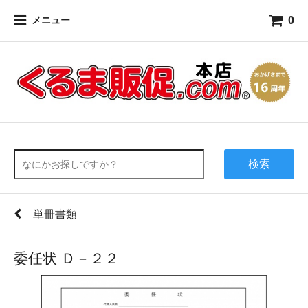
0
メニュー
検索
単冊書類
委任状 Ｄ－２２