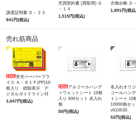
売買契約書 (買取用) Ｄ
古物台帳 Ｄ
－１４
1,891円(税込
譲渡証明書 Ｄ－２３
1,515円(税込)
941円(税込)
売れ筋商品
蛍光ペーパープラ
イス Ａ－８１Ｐ(PP)10
アルコールハンデ
名入れオリジ
枚入り 総額表示 デ
ィウェットシート 10枚
コールハンデ
ジタルガイドライン付
入り 400セット 名入れ
トシート 10
3,047円(税込)
無
10000個セ
v010530
50円(税込)
52円(税込)