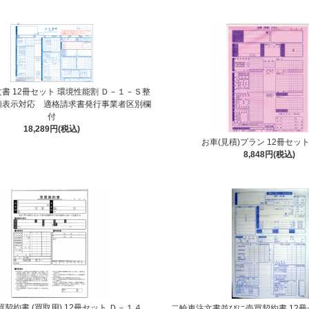
書 12冊セット 環境性能割 Ｄ－１－Ｓ整
額表示対応 適格請求書発行事業者区別欄
付
18,289円(税込)
お車(見積)プラン 12冊セッ
8,848円(税込)
買契約書 (買取用) 12冊セット Ｄ－１４
二輪車注文書並びに売買契約書 12冊