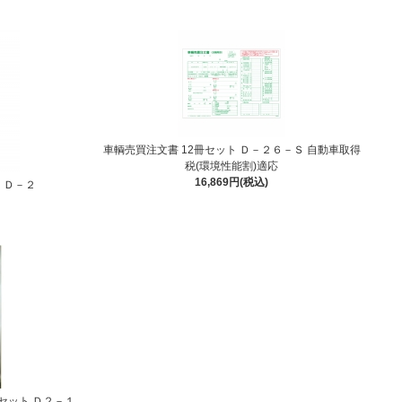
車輌売買注文書 12冊セット Ｄ－２６－Ｓ 自動車取得
税(環境性能割)適応
16,869円(税込)
ト Ｄ－２
セット Ｄ２－１