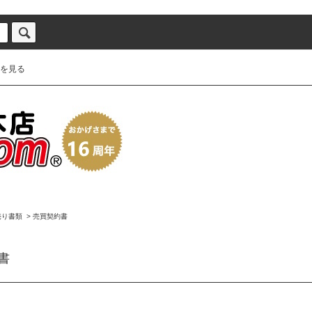
を見る
売り書類
>
売買契約書
書