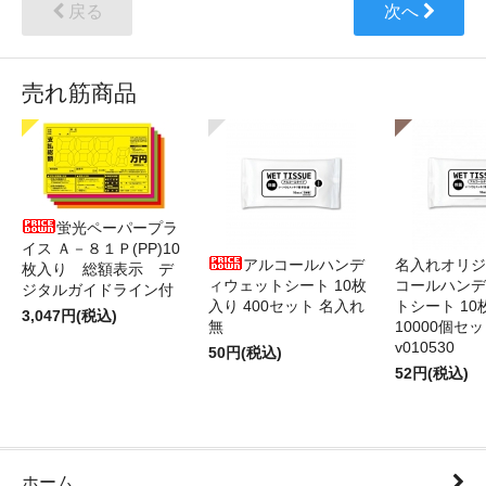
戻る
次へ
売れ筋商品
蛍光ペーパープラ
イス Ａ－８１Ｐ(PP)10
アルコールハンデ
名入れオリジ
枚入り 総額表示 デ
ィウェットシート 10枚
コールハンデ
ジタルガイドライン付
入り 400セット 名入れ
トシート 10
3,047円(税込)
無
10000個セ
v010530
50円(税込)
52円(税込)
ホーム