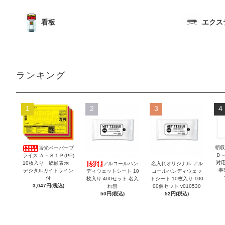
看板
エクス
ランキング
1
2
3
4
領収
蛍光ペーパープ
Ｄ
ライス Ａ－８１Ｐ(PP)
対
10枚入り 総額表示
アルコールハン
名入れオリジナル アル
事
デジタルガイドライン
ディウェットシート 10
コールハンディウェッ
付
枚入り 400セット 名入
トシート 10枚入り 100
3,047円(税込)
れ無
00個セット v010530
50円(税込)
52円(税込)