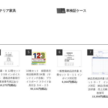
テリア家具
車検証ケース
5
6
7
書－Ｂ 12冊セット
10枚セット 総額表示
一般整備納品請求書 ８
－２５B インボイス
軽自動車用 SK製 （サ
冊セット Ｄ－１１ イン
応 適格請求書発行
ンドイッチ合板） プラ
ボイス対応型
納品見積請求書 1
業者番号表記あり
イスボード スライド金
6,364円(税込)
ット Ｄ－７ イ
10,272円(税込)
具付き ＳＫ－２５
ス対応 納品/見
50,131円(税込)
請求書 売上元帳
枚複写
13,358円(税込