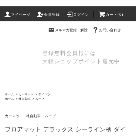
マイページ
会員登録
ログイン
カート(
0
)
メルマガ登録・解除
お問い合わせ
登録無料会員様には
大幅ショップポイント還元中！
ホーム
>
カーマット
>
ダイハツ
ホーム
>
軽自動車
>
ムーブ
カーマット
軽自動車
ムーブ
フロアマット デラックス シーライン柄 ダイ