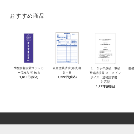
おすすめ商品
防犯警報設置ステッカ
鈑金塗装請求(見積)書
１、２ヶ年点検、車検
整備
ー(5枚入り) bc-k
Ｄ－５
整備請求書 Ｄ－９ イン
1,619円(税込)
1,222円(税込)
ボイス 適格請求書
対応型
1,212円(税込)