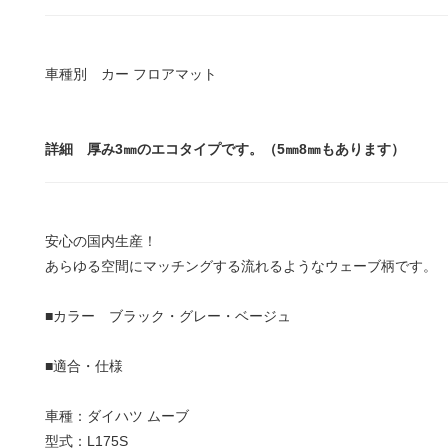
車種別 カー フロアマット
詳細 厚み3㎜のエコタイプです。（5㎜8㎜もあります）
安心の国内生産！
あらゆる空間にマッチングする流れるようなウェーブ柄です。
■カラー ブラック・グレー・ベージュ
■適合・仕様
車種：ダイハツ ムーブ
型式：L175S