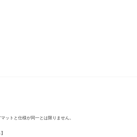
アマットと仕様が同一とは限りません。
ら】