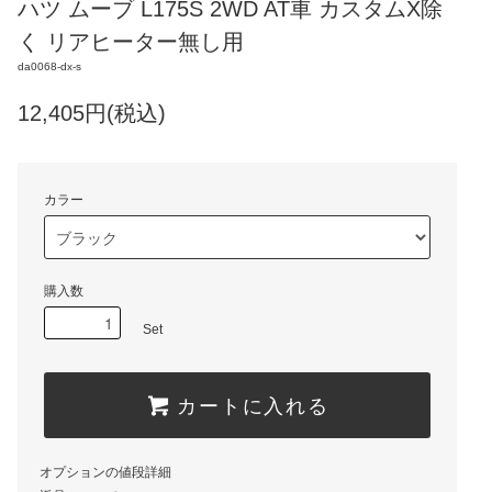
ハツ ムーブ L175S 2WD AT車 カスタムX除
く リアヒーター無し用
da0068-dx-s
12,405円(税込)
カラー
購入数
Set
カートに入れる
オプションの値段詳細