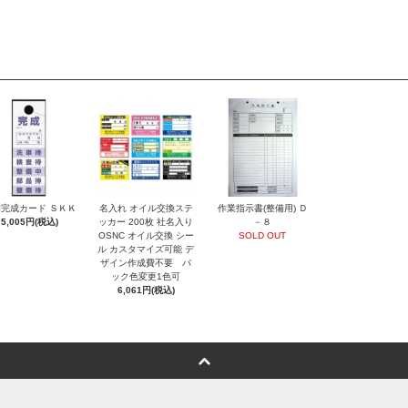
完成カード ＳＫＫ
名入れ オイル交換ステ
作業指示書(整備用) Ｄ
5,005円(税込)
ッカー 200枚 社名入り
－８
OSNC オイル交換 シー
SOLD OUT
ル カスタマイズ可能 デ
ザイン作成費不要 バ
ック色変更1色可
6,061円(税込)