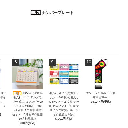
ナンバープレート
8
9
10
2冊セ
2027年 令和9年
名入れ オイル交換ステ
エントランスボード 新
ンボイ
名入れ パステルメモ
ッカー 200枚 社名入り
車中古車etc
積り
リー 卓上 カレンダーv0
OSNC オイル交換 シー
59,147円(税込)
 ３
10311箔押印刷 200
ル カスタマイズ可能 デ
～990冊まで10冊単位
ザイン作成費不要 バ
)
セット 9月までの販売
ック色変更1色可
10月納品価格
6,061円(税込)
209円(税込)