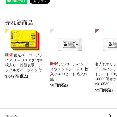
売れ筋商品
蛍光ペーパープラ
イス Ａ－８１Ｐ(PP)10
アルコールハンデ
名入れオリジ
枚入り 総額表示 デ
ィウェットシート 10枚
コールハンデ
ジタルガイドライン付
入り 400セット 名入れ
トシート 10
3,047円(税込)
無
10000個セ
v010530
50円(税込)
52円(税込)
ホーム