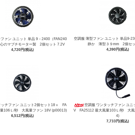
空調服 薄型ファン ユニット 単品9-230
ファン ユニット 単品 9－2400（FAN240
静か 薄型３９mm 2個セット
 安心のマブチモーター製 2個セット 7.2V
4,390円(税込)
4,720円(税込)
タッチファン ユニット2個セット18ｖ FA
空調服 ワンタッチファン ユニ
風量106Ｌ/秒 大風量ファン 18V (p00013)
V FA25112 最大風量103Ｌ/秒 大風
6,512円(税込)
4)
7,733円(税込)