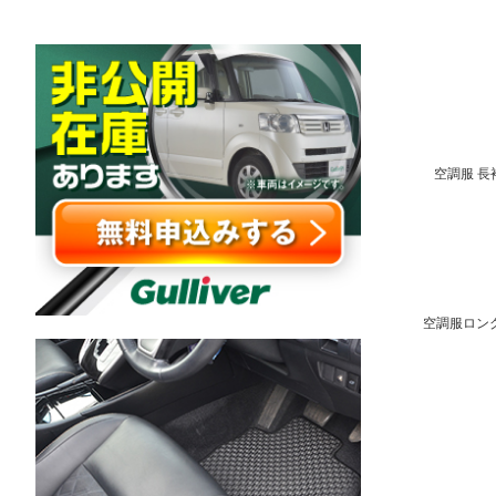
空調服 長袖 
空調服ロングケ