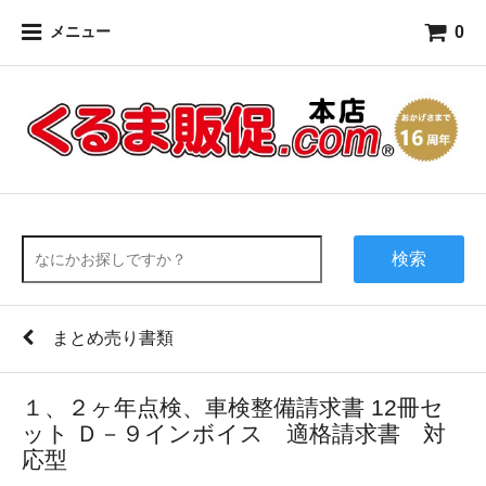
0
メニュー
検索
まとめ売り書類
１、２ヶ年点検、車検整備請求書 12冊セ
ット Ｄ－９インボイス 適格請求書 対
応型