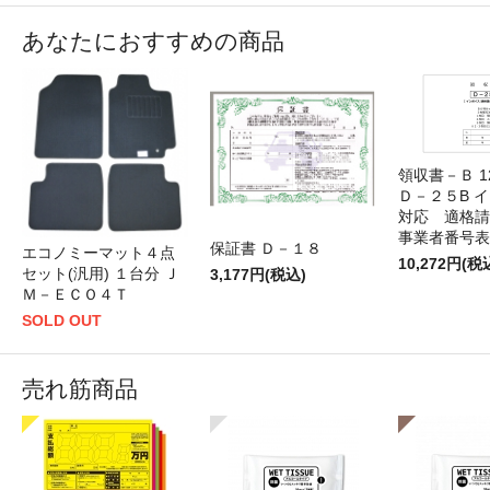
あなたにおすすめの商品
領収書－Ｂ 
Ｄ－２５B 
対応 適格請
事業者番号表
保証書 Ｄ－１８
エコノミーマット４点
10,272円(税
セット(汎用) １台分 Ｊ
3,177円(税込)
Ｍ－ＥＣＯ４Ｔ
SOLD OUT
売れ筋商品