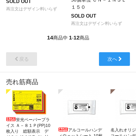
SOLD OUT
１５０
再注文はデザイン料いらず
SOLD OUT
再注文はデザイン料いらず
14
1
12
商品中
-
商品
戻る
次へ
売れ筋商品
蛍光ペーパープラ
イス Ａ－８１Ｐ(PP)10
アルコールハンデ
名入れオリジ
枚入り 総額表示 デ
ィウェットシート 10枚
コールハンデ