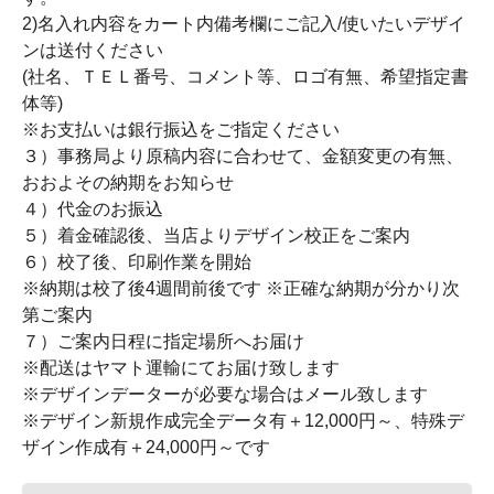
2)名入れ内容をカート内備考欄にご記入/使いたいデザイ
ンは送付ください
(社名、ＴＥＬ番号、コメント等、ロゴ有無、希望指定書
体等)
※お支払いは銀行振込をご指定ください
３）事務局より原稿内容に合わせて、金額変更の有無、
おおよその納期をお知らせ
４）代金のお振込
５）着金確認後、当店よりデザイン校正をご案内
６）校了後、印刷作業を開始
※納期は校了後4週間前後です ※正確な納期が分かり次
第ご案内
７）ご案内日程に指定場所へお届け
※配送はヤマト運輸にてお届け致します
※デザインデーターが必要な場合はメール致します
※デザイン新規作成完全データ有＋12,000円～、特殊デ
ザイン作成有＋24,000円～です