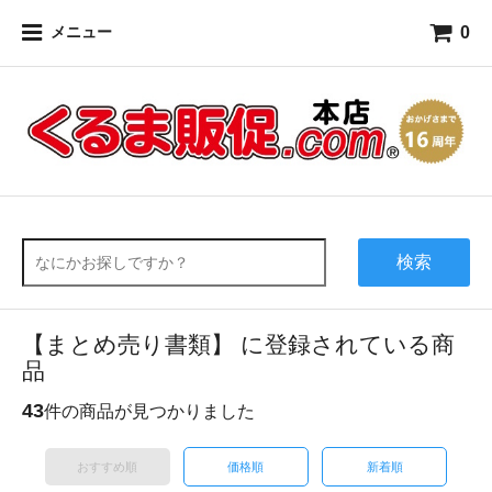
0
メニュー
検索
【まとめ売り書類】 に登録されている商
品
43
件の商品が見つかりました
おすすめ順
価格順
新着順