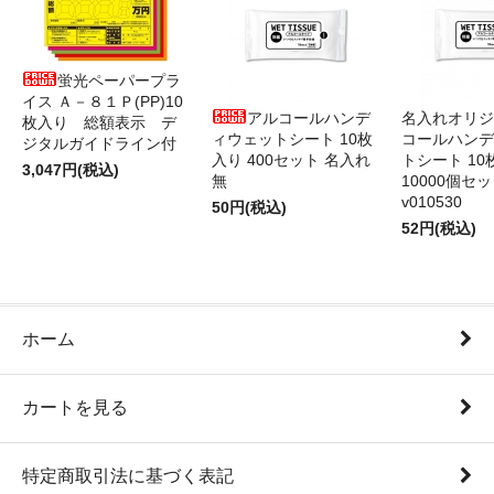
蛍光ペーパープラ
イス Ａ－８１Ｐ(PP)10
アルコールハンデ
名入れオリジ
枚入り 総額表示 デ
ィウェットシート 10枚
コールハンデ
ジタルガイドライン付
入り 400セット 名入れ
トシート 10
3,047円(税込)
無
10000個セ
v010530
50円(税込)
52円(税込)
ホーム
カートを見る
特定商取引法に基づく表記