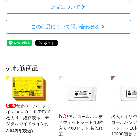
返品について
この商品について問い合わせる
売れ筋商品
蛍光ペーパープラ
イス Ａ－８１Ｐ(PP)10
アルコールハンデ
名入れオリジ
枚入り 総額表示 デ
ィウェットシート 10枚
コールハンデ
ジタルガイドライン付
入り 400セット 名入れ
トシート 10
3,047円(税込)
無
10000個セ