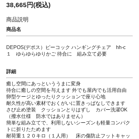
38,665円(税込)
商品説明
商品名
DEPOS(デポス）ピーコック ハンギングチェア hh-c
１ ゆらゆらゆりかご 待合に 組み立て必要
詳細
癒し空間にあっといううまに変身
待合に癒しの空間を与えます 外でも屋内でも活用自由
卵型ケージとゆったりクッションで座り心地
耐久性が高い素材でおくがいに置きっぱなしできます
さび止め塗装 クッションとりはずし カバー洗濯OK
（撥水仕様 防水ではありません）
簡単な組み立てで、利用しないシーズンも軽量コンパク
トに折りたためます
耐荷重１２０キロ（１人用） 床の傷防止フットキャッ