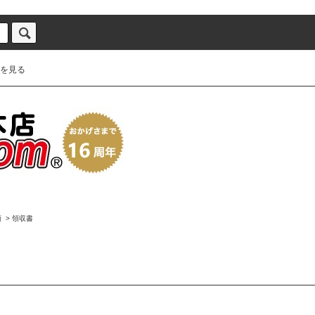
を見る
類
>
領収書