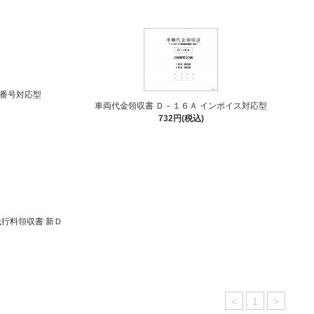
ス番号対応型
車両代金領収書 Ｄ－１６Ａ インボイス対応型
732円(税込)
行料領収書 新Ｄ
<
1
>