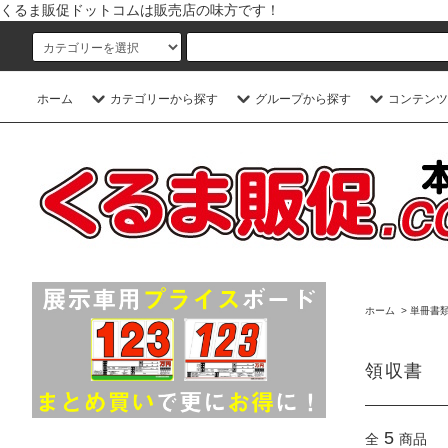
くるま販促ドットコムは販売店の味方です！
ホーム
カテゴリーから探す
グループから探す
コンテンツ
ホーム
>
単冊書
領収書
5
全
商品