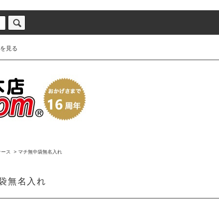
を見る
ケース
>
マチ無中袋無名入れ
袋無名入れ