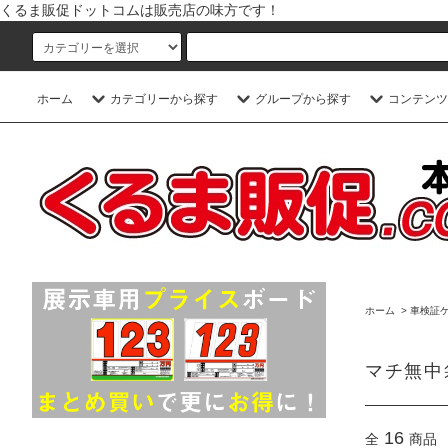
くるま販促ドットコムは販売店の味方です！
ホーム
カテゴリーから探す
グループから探す
コンテンツ
ホーム
>
車検証
マチ無中
16
全
商品