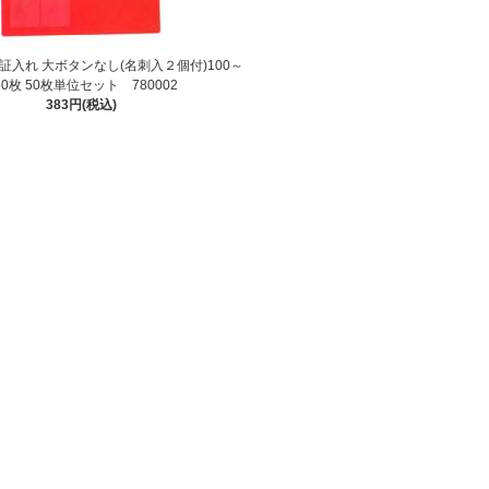
証入れ 大ボタンなし(名刺入２個付)100～
50枚 50枚単位セット 780002
383円(税込)