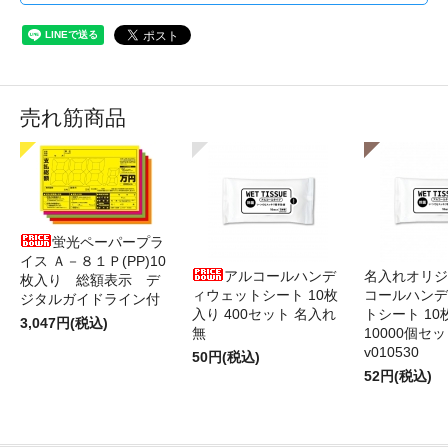
売れ筋商品
蛍光ペーパープラ
イス Ａ－８１Ｐ(PP)10
アルコールハンデ
名入れオリジ
枚入り 総額表示 デ
ィウェットシート 10枚
コールハンデ
ジタルガイドライン付
入り 400セット 名入れ
トシート 10
3,047円(税込)
無
10000個セ
v010530
50円(税込)
52円(税込)