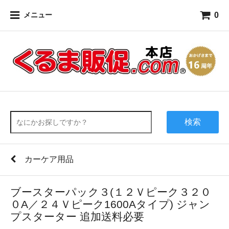
0
メニュー
検索
カーケア用品
ブースターパック３(１２Ｖピーク３２０
０A／２４Ｖピーク1600Aタイプ) ジャン
プスターター 追加送料必要