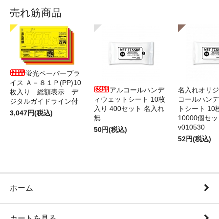
売れ筋商品
蛍光ペーパープラ
イス Ａ－８１Ｐ(PP)10
アルコールハンデ
名入れオリジ
枚入り 総額表示 デ
ィウェットシート 10枚
コールハンデ
ジタルガイドライン付
入り 400セット 名入れ
トシート 10
3,047円(税込)
無
10000個セ
v010530
50円(税込)
52円(税込)
ホーム
カートを見る