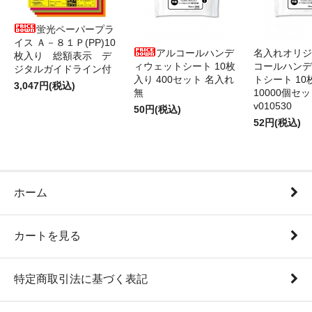
蛍光ペーパープラ
イス Ａ－８１Ｐ(PP)10
アルコールハンデ
名入れオリジ
枚入り 総額表示 デ
ィウェットシート 10枚
コールハンデ
ジタルガイドライン付
入り 400セット 名入れ
トシート 10
3,047円(税込)
無
10000個セ
v010530
50円(税込)
52円(税込)
ホーム
カートを見る
特定商取引法に基づく表記