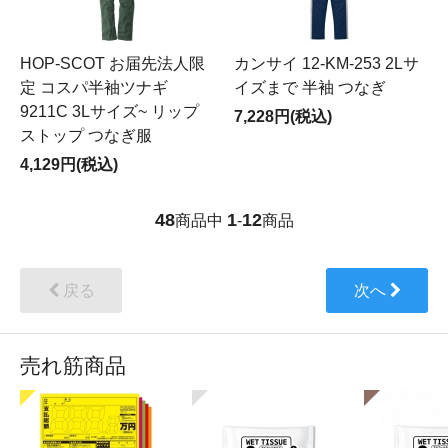
HOP-SCOT お届先法人限
カンサイ 12-KM-253 2Lサ
定 コスパ半袖ツナギ
イズまで 半袖 つなぎ
9211C 3Lサイズ~ リップ
7,228円(税込)
ストップ つなぎ服
4,129円(税込)
48
1
12
商品中
-
商品
戻る
次へ
売れ筋商品