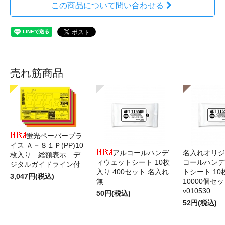
この商品について問い合わせる
売れ筋商品
蛍光ペーパープラ
イス Ａ－８１Ｐ(PP)10
アルコールハンデ
名入れオリジ
枚入り 総額表示 デ
ィウェットシート 10枚
コールハンデ
ジタルガイドライン付
入り 400セット 名入れ
トシート 10
3,047円(税込)
無
10000個セ
v010530
50円(税込)
52円(税込)