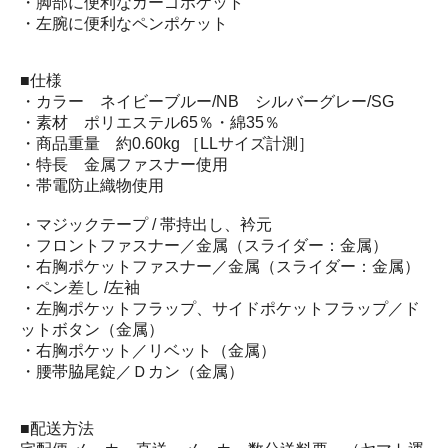
・脚部に便利なカーゴポケット
・左腕に便利なペンポケット
■仕様
・カラー ネイビーブルー/NB シルバーグレー/SG
・素材 ポリエステル65％・綿35％
・商品重量 約0.60kg ［LLサイズ計測］
・特長 金属ファスナー使用
・帯電防止織物使用
・マジックテープ / 帯持出し、衿元
・フロントファスナー／金属（スライダー：金属）
・右胸ポケットファスナー／金属（スライダー：金属）
・ペン差し /左袖
・左胸ポケットフラップ、サイドポケットフラップ／ド
ットボタン（金属）
・右胸ポケット／リベット（金属）
・腰帯脇尾錠／Ｄカン（金属）
■配送方法