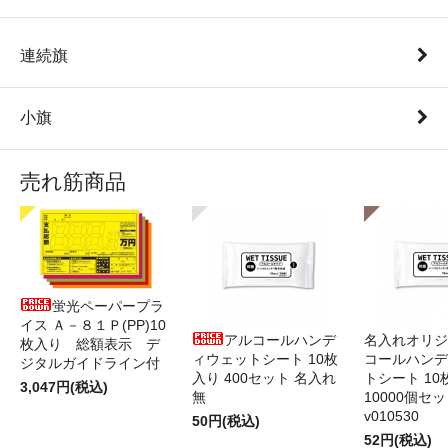
連続旗
小旗
売れ筋商品
蛍光ペーパープラ
イス Ａ－８１Ｐ(PP)10
アルコールハンデ
名入れオリジ
枚入り 総額表示 デ
ィウェットシート 10枚
コールハンデ
ジタルガイドライン付
入り 400セット 名入れ
トシート 10
3,047円(税込)
無
10000個セ
v010530
50円(税込)
52円(税込)