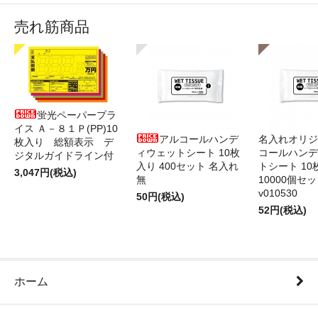
売れ筋商品
蛍光ペーパープラ
イス Ａ－８１Ｐ(PP)10
アルコールハンデ
名入れオリジ
枚入り 総額表示 デ
ィウェットシート 10枚
コールハンデ
ジタルガイドライン付
入り 400セット 名入れ
トシート 10
3,047円(税込)
無
10000個セ
v010530
50円(税込)
52円(税込)
ホーム