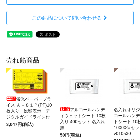
この商品について問い合わせる
売れ筋商品
蛍光ペーパープラ
イス Ａ－８１Ｐ(PP)10
アルコールハンデ
名入れオリジ
枚入り 総額表示 デ
ィウェットシート 10枚
コールハンデ
ジタルガイドライン付
入り 400セット 名入れ
トシート 10
3,047円(税込)
無
10000個セ
v010530
50円(税込)