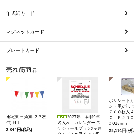
年式紙カード
マグネットカード
プレートカード
売れ筋商品
ポリシートカ
ント用)ポッ
２００枚入 4
連続旗 三角旗(２３枚
2027年 令和9年
Ｃ－Ｆ２００
付) H-1
名入れ カレンダー ス
0.025mm
ケジュールプラン2ヶ月
2,844円(税込)
28,191円(税