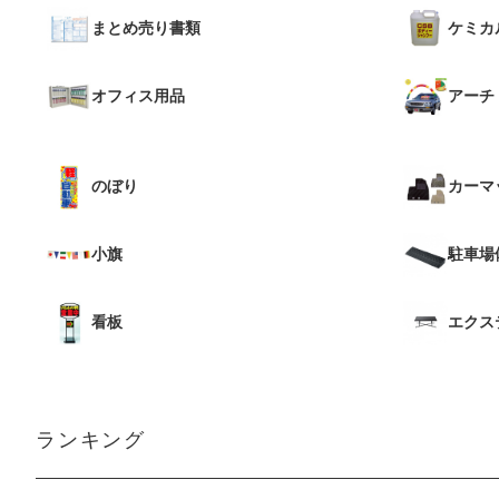
まとめ売り書類
ケミカ
オフィス用品
アーチ
のぼり
カーマ
小旗
駐車場
看板
エクス
ランキング