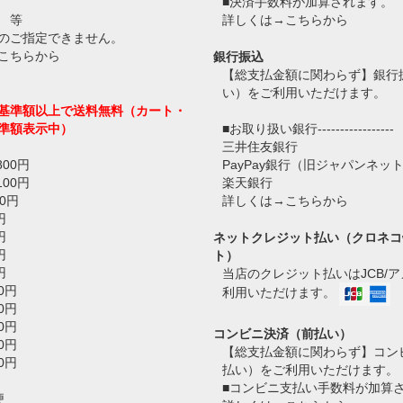
■決済手数料が加算されます。
 等
詳しくは→
こちらから
のご指定できません。
こちらから
銀行振込
【総支払金額に関わらず】銀行
い）をご利用いただけます。
基準額以上で送料無料（カート・
準額表示中）
■お取り扱い銀行-----------------
三井住友銀行
800円
PayPay銀行（旧ジャパンネッ
100円
楽天銀行
0円
詳しくは→
こちらから
円
円
ネットクレジット払い（クロネコ
円
ト）
円
当店のクレジット払いはJCB/
0円
利用いただけます。
0円
0円
コンビニ決済（前払い）
0円
【総支払金額に関わらず】コン
0円
払い）をご利用いただけます。
■コンビニ支払い手数料が加算
便