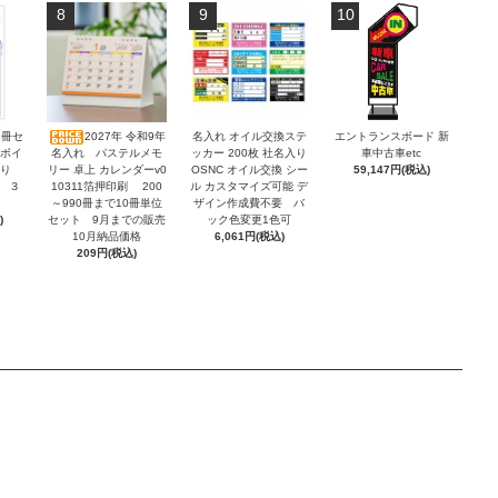
8
9
10
2冊セ
2027年 令和9年
名入れ オイル交換ステ
エントランスボード 新
ンボイ
名入れ パステルメモ
ッカー 200枚 社名入り
車中古車etc
積り
リー 卓上 カレンダーv0
OSNC オイル交換 シー
59,147円(税込)
 ３
10311箔押印刷 200
ル カスタマイズ可能 デ
～990冊まで10冊単位
ザイン作成費不要 バ
)
セット 9月までの販売
ック色変更1色可
10月納品価格
6,061円(税込)
209円(税込)