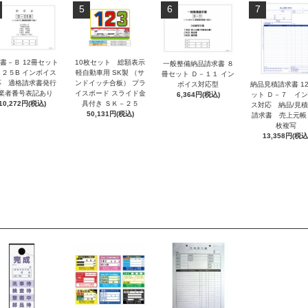
5
6
7
書－Ｂ 12冊セット
10枚セット 総額表示
一般整備納品請求書 ８
－２５B インボイス
軽自動車用 SK製 （サ
冊セット Ｄ－１１ イン
応 適格請求書発行
ンドイッチ合板） プラ
ボイス対応型
納品見積請求書 1
業者番号表記あり
イスボード スライド金
6,364円(税込)
ット Ｄ－７ イ
10,272円(税込)
具付き ＳＫ－２５
ス対応 納品/見
50,131円(税込)
請求書 売上元帳
枚複写
13,358円(税込