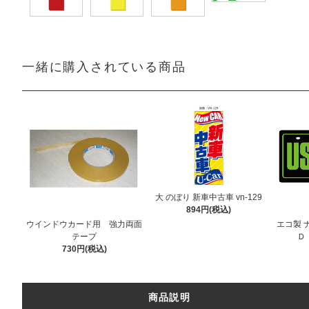
一緒に購入されている商品
大 のぼり 新車中古車 vn-129
894円(税込)
ウインドウカード用 強力両面
エコ製 
テープ
Ｄ
730円(税込)
商品説明