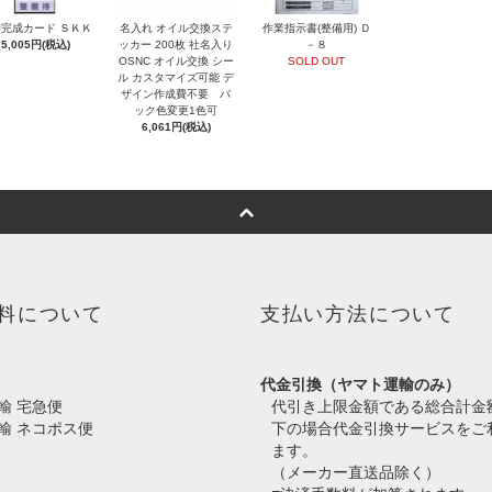
完成カード ＳＫＫ
名入れ オイル交換ステ
作業指示書(整備用) Ｄ
5,005円(税込)
ッカー 200枚 社名入り
－８
OSNC オイル交換 シー
SOLD OUT
ル カスタマイズ可能 デ
ザイン作成費不要 バ
ック色変更1色可
6,061円(税込)
料について
支払い方法について
代金引換（ヤマト運輸のみ）
輸 宅急便
代引き上限金額である総合計金
輸 ネコポス便
下の場合代金引換サービスをご
ます。
（メーカー直送品除く）