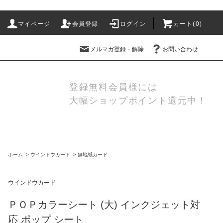
マイページ
会員登録
ログイン
カート(
0
)
メルマガ登録・解除
お問い合わせ
登録無料会員様には
大幅ショップポイント還元中！
ホーム
>
ウインドウカード
>
無地紙カード
ウインドウカード
ＰＯＰカラーシート (大) インクジェット対
応 ポップ シート