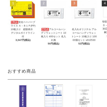
1
2
3
4
領収
蛍光ペーパープ
Ｄ
ライス Ａ－８１Ｐ(PP)
対
10枚入り 総額表示
アルコールハン
名入れオリジナル アル
事
デジタルガイドライン
ディウェットシート 10
コールハンディウェッ
付
枚入り 400セット 名入
トシート 10枚入り 100
3,047円(税込)
れ無
00個セット v010530
50円(税込)
52円(税込)
おすすめ商品