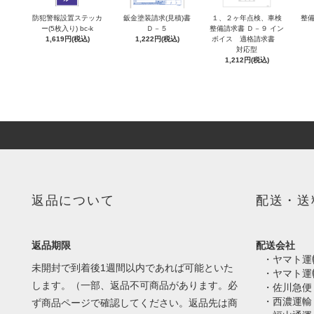
防犯警報設置ステッカ
鈑金塗装請求(見積)書
１、２ヶ年点検、車検
整備
ー(5枚入り) bc-k
Ｄ－５
整備請求書 Ｄ－９ イン
1,619円(税込)
1,222円(税込)
ボイス 適格請求書
対応型
1,212円(税込)
返品について
配送・送
返品期限
配送会社
・ヤマト運
未開封で到着後1週間以内であれば可能といた
・ヤマト運
します。（一部、返品不可商品があります。必
・佐川急便
・西濃運輸
ず商品ページで確認してください。返品先は商