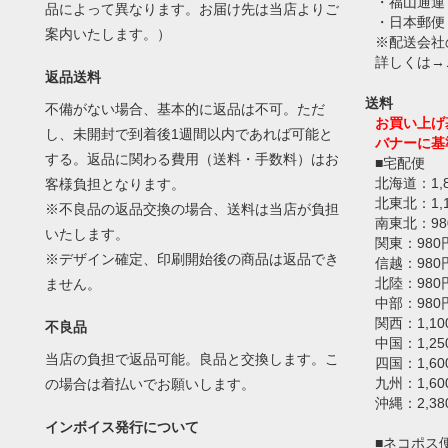
・福山通運
品によって異なります。お届け先は当店よりご
・日本郵便
案内いたします。）
※配送会社
詳しくは→
返品送料
送料
不備がない場合、基本的に返品は不可。ただ
お買い上げ
し、未開封で到着後1週間以内であれば可能と
バナーに基
する。返品に関わる費用（送料・手数料）はお
■宅配便
北海道：1,
客様負担となります。
北東北：1,
※不良品の返品交換の場合、送料は当店が負担
南東北：98
いたします。
関東：980
※デザイン確定、印刷開始後の商品は返品でき
信越：980
北陸：980
ません。
中部：980
関西：1,10
不良品
中国：1,25
当店の負担で返品可能。良品と交換します。こ
四国：1,60
九州：1,60
の場合は着払いでお願いします。
沖縄：2,38
インボイス発行について
■ネコポス