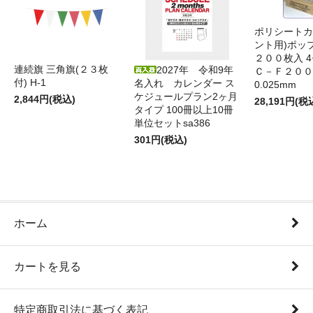
ポリシートカ
ント用)ポッ
２００枚入 4
連続旗 三角旗(２３枚
2027年 令和9年
Ｃ－Ｆ２００
付) H-1
名入れ カレンダー ス
0.025mm
ケジュールプラン2ヶ月
2,844円(税込)
28,191円(税
タイプ 100冊以上10冊
単位セットsa386
301円(税込)
ホーム
カートを見る
特定商取引法に基づく表記