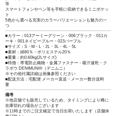
等
スマートフォンやペン等を手軽に収納できるミニポケッ
ト
5色から選べる充実のカラーバリエーションも魅力の一
つ
■カラー：013アーミーグリーン・006ブラック・011カ
ーキ・001ネイビーブルー・023パープル
■サイズ：S・M・L・2L・3L・4L・5L
■素材：綿80％・ポリエステル20％
■重量：約0.60kg(2Lサイズ)
■特徴：帯電防止織物・金属ファスナー・吸汗速乾・ク
ラボウ DENIMUNI®（デニムニ）
※その他付属詳細は画像参照ください
■配送方法：宅配便 メーカー直送・メーカー数分送料
要
備考
※他店舗でも販売しているため、タイミングにより稀に
在庫切れの場合がございます
※11時までのご注文確定で当日出荷いたします（店舗休