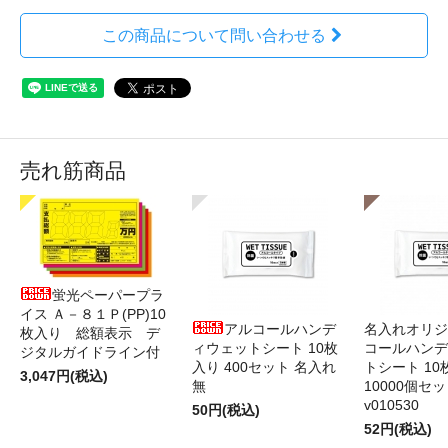
この商品について問い合わせる
売れ筋商品
蛍光ペーパープラ
イス Ａ－８１Ｐ(PP)10
アルコールハンデ
名入れオリジ
枚入り 総額表示 デ
ィウェットシート 10枚
コールハンデ
ジタルガイドライン付
入り 400セット 名入れ
トシート 10
3,047円(税込)
無
10000個セ
v010530
50円(税込)
52円(税込)