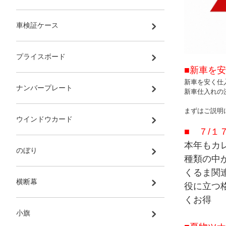
車検証ケース
プライスボード
■新車を安
新車を安く仕
ナンバープレート
新車仕入れの
まずはご説明
ウインドウカード
■ ７/１
本年もカ
のぼり
種類の中
くるま関
横断幕
役に立つ
くお得
小旗