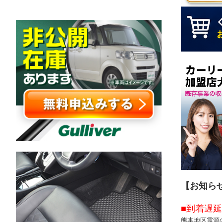
【お知
■到着遅延
熊本地区震源