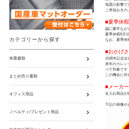
地震の影響で
ご承知おきの
■夏季休暇
誠に勝手なが
夏季休暇8月1
カテゴリーから探す
なお、夏季休
■おかげさ
単冊書類
16周年記念
来年のカレン
べて対象です
この機会に作
まとめ売り書類
■メーカー
名入れ商品が
オフィス用品
下記の画像が
ノベルティ/プレゼント用品