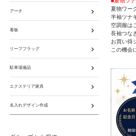
■夏物ツナ
夏物ワー
アーチ
半袖ツナ
空調服は
看板
長袖つな
お買い得
リーフフラッグ
この機会
駐車場備品
エクステリア家具
名入れデザイン作成