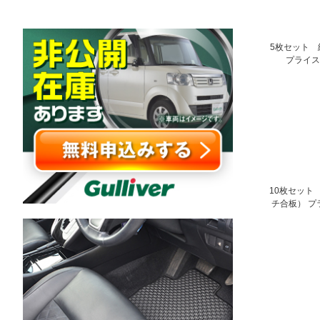
5枚セット 
プライス
10枚セット
チ合板） プ