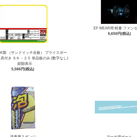
EF WEAR用 軽量 ファン
6,650円(税込)
SK製 （サンドイッチ合板） プライスボー
具付き ＳＫ－２５ 単品板のみ (数字なし)
総額表示
5,586円(税込)
洗車用スポンジ