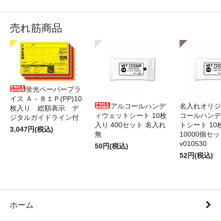
売れ筋商品
蛍光ペーパープラ
イス Ａ－８１Ｐ(PP)10
アルコールハンデ
名入れオリジ
枚入り 総額表示 デ
ィウェットシート 10枚
コールハンデ
ジタルガイドライン付
入り 400セット 名入れ
トシート 10
3,047円(税込)
無
10000個セ
v010530
50円(税込)
52円(税込)
ホーム