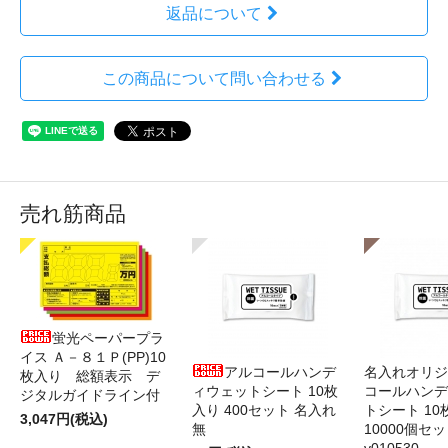
返品について
この商品について問い合わせる
売れ筋商品
蛍光ペーパープラ
イス Ａ－８１Ｐ(PP)10
アルコールハンデ
名入れオリジ
枚入り 総額表示 デ
ィウェットシート 10枚
コールハンデ
ジタルガイドライン付
入り 400セット 名入れ
トシート 10
3,047円(税込)
無
10000個セ