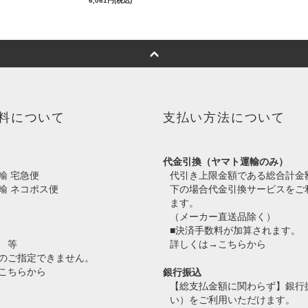
6,061円(税込)
料について
支払い方法について
代金引換（ヤマト運輸のみ）
輸 宅急便
代引き上限金額である総合計金
輸 ネコポス便
下の場合代金引換サービスをご
ます。
（メーカー直送品除く）
■決済手数料が加算されます。
 等
詳しくは→
こちらから
のご指定できません。
こちらから
銀行振込
【総支払金額に関わらず】銀行
い）をご利用いただけます。