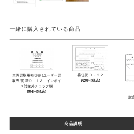
一緒に購入されている商品
委任状 Ｄ－２２
車両買取用領収書 (ユーザー買
920円(税込)
取専用) 新Ｄ－１３ インボイ
ス対象外チェック欄
804円(税込)
譲
商品説明