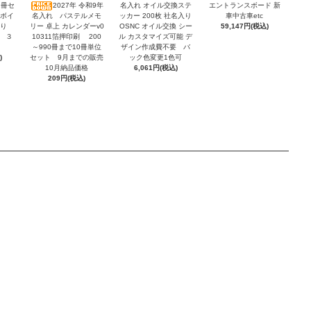
2冊セ
2027年 令和9年
名入れ オイル交換ステ
エントランスボード 新
ンボイ
名入れ パステルメモ
ッカー 200枚 社名入り
車中古車etc
積り
リー 卓上 カレンダーv0
OSNC オイル交換 シー
59,147円(税込)
 ３
10311箔押印刷 200
ル カスタマイズ可能 デ
～990冊まで10冊単位
ザイン作成費不要 バ
)
セット 9月までの販売
ック色変更1色可
10月納品価格
6,061円(税込)
209円(税込)