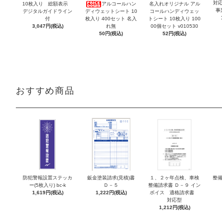
対
10枚入り 総額表示
アルコールハン
名入れオリジナル アル
事
デジタルガイドライン
ディウェットシート 10
コールハンディウェッ
付
枚入り 400セット 名入
トシート 10枚入り 100
3,047円(税込)
れ無
00個セット v010530
50円(税込)
52円(税込)
おすすめ商品
防犯警報設置ステッカ
鈑金塗装請求(見積)書
１、２ヶ年点検、車検
整備
ー(5枚入り) bc-k
Ｄ－５
整備請求書 Ｄ－９ イン
1,619円(税込)
1,222円(税込)
ボイス 適格請求書
対応型
1,212円(税込)