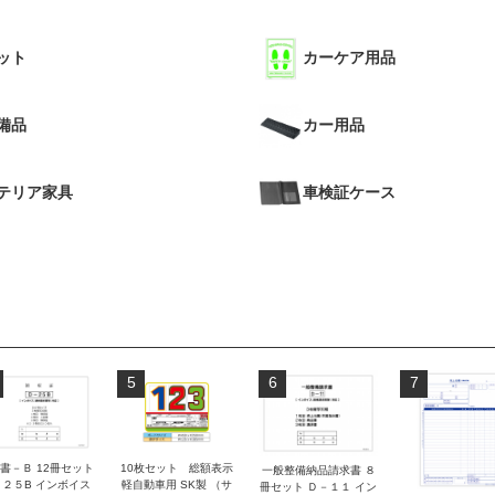
ット
カーケア用品
備品
カー用品
テリア家具
車検証ケース
5
6
7
書－Ｂ 12冊セット
10枚セット 総額表示
一般整備納品請求書 ８
－２５B インボイス
軽自動車用 SK製 （サ
冊セット Ｄ－１１ イン