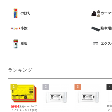
のぼり
カーマ
小旗
駐車場
看板
エクス
ランキング
1
2
3
4
領収
蛍光ペーパープ
Ｄ
ライス Ａ－８１Ｐ(PP)