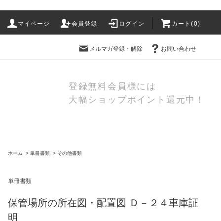
マイページ
会員登録
ログイン
カート(
0
)
メルマガ登録・解除
お問い合わせ
登録無料会員様には
大幅ショップポイント還元中！
ホーム
>
単冊書類
>
その他書類
単冊書類
保管場所の所在図・配置図 Ｄ－２４車庫証
明