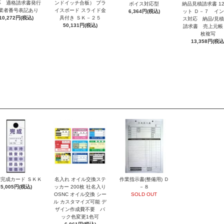
応 適格請求書発行
ンドイッチ合板） プラ
ボイス対応型
納品見積請求書 1
業者番号表記あり
イスボード スライド金
6,364円(税込)
ット Ｄ－７ イ
10,272円(税込)
具付き ＳＫ－２５
ス対応 納品/見
50,131円(税込)
請求書 売上元帳
枚複写
13,358円(税込
完成カード ＳＫＫ
名入れ オイル交換ステ
作業指示書(整備用) Ｄ
5,005円(税込)
ッカー 200枚 社名入り
－８
OSNC オイル交換 シー
SOLD OUT
ル カスタマイズ可能 デ
ザイン作成費不要 バ
ック色変更1色可