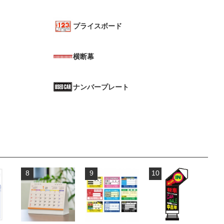
プライスボード
横断幕
ナンバープレート
8
9
10