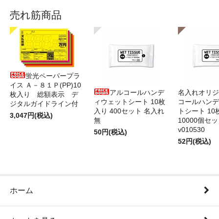
売れ筋商品
蛍光ペーパープラ
イス Ａ－８１Ｐ(PP)10
アルコールハンデ
名入れオリジ
枚入り 総額表示 デ
ィウェットシート 10枚
コールハンデ
ジタルガイドライン付
入り 400セット 名入れ
トシート 10
3,047円(税込)
無
10000個セ
v010530
50円(税込)
52円(税込)
ホーム