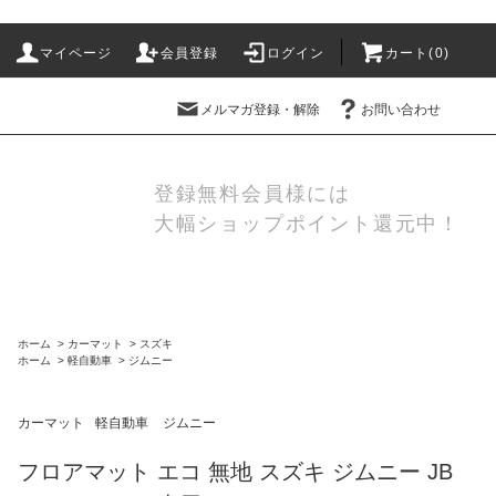
マイページ
会員登録
ログイン
カート(
0
)
メルマガ登録・解除
お問い合わせ
登録無料会員様には
大幅ショップポイント還元中！
ホーム
>
カーマット
>
スズキ
ホーム
>
軽自動車
>
ジムニー
カーマット
軽自動車
ジムニー
フロアマット エコ 無地 スズキ ジムニー JB