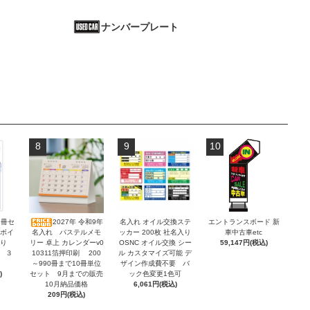
ナンバープレート
8
9
10
2冊セ
2027年 令和9年
名入れ オイル交換ステ
エントランスボード 新
ンボイ
名入れ パステルメモ
ッカー 200枚 社名入り
車中古車etc
積り
リー 卓上 カレンダーv0
OSNC オイル交換 シー
59,147円(税込)
 ３
10311箔押印刷 200
ル カスタマイズ可能 デ
～990冊まで10冊単位
ザイン作成費不要 バ
)
セット 9月までの販売
ック色変更1色可
10月納品価格
6,061円(税込)
209円(税込)