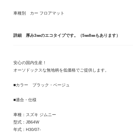
車種別 カー フロアマット
詳細 厚み3㎜のエコタイプです。（5㎜8㎜もあります）
安心の国内生産！
オーソドックスな無地柄を低価格でご提供します。
■カラー ブラック・ベージュ
■適合・仕様
車種：スズキ ジムニー
型式：JB64W
年式：H30/07-