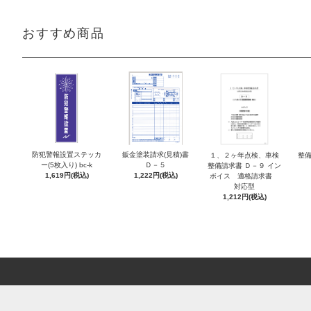
おすすめ商品
防犯警報設置ステッカ
鈑金塗装請求(見積)書
１、２ヶ年点検、車検
整備
ー(5枚入り) bc-k
Ｄ－５
整備請求書 Ｄ－９ イン
1,619円(税込)
1,222円(税込)
ボイス 適格請求書
対応型
1,212円(税込)