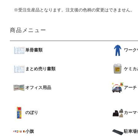
※受注生産品となります。注文後の色柄の変更はできません。
商品メニュー
単冊書類
ワーク
まとめ売り書類
ケミカ
オフィス用品
アーチ
のぼり
カーマ
小旗
駐車場