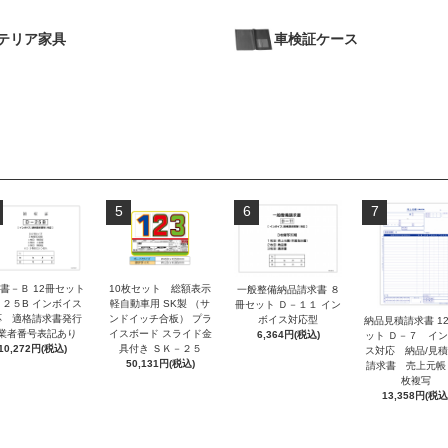
テリア家具
車検証ケース
5
6
7
書－Ｂ 12冊セット
10枚セット 総額表示
一般整備納品請求書 ８
－２５B インボイス
軽自動車用 SK製 （サ
冊セット Ｄ－１１ イン
応 適格請求書発行
ンドイッチ合板） プラ
ボイス対応型
納品見積請求書 1
業者番号表記あり
イスボード スライド金
6,364円(税込)
ット Ｄ－７ イ
10,272円(税込)
具付き ＳＫ－２５
ス対応 納品/見
50,131円(税込)
請求書 売上元帳
枚複写
13,358円(税込