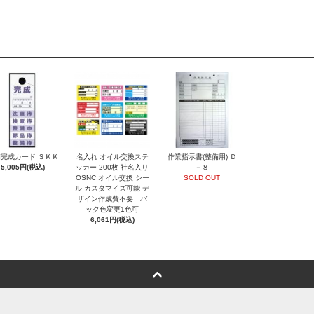
完成カード ＳＫＫ
名入れ オイル交換ステ
作業指示書(整備用) Ｄ
5,005円(税込)
ッカー 200枚 社名入り
－８
OSNC オイル交換 シー
SOLD OUT
ル カスタマイズ可能 デ
ザイン作成費不要 バ
ック色変更1色可
6,061円(税込)