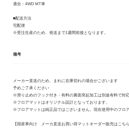
適合：4WD MT車
■配送方法
宅配便
※受注生産のため、発送まで1週間前後となります。
備考
メーカー直送のため、まれに在庫切れの場合がございます
予めご了承ください
※滑り止めのフック付き・有料の裏面突起加工は別途有料で対
※フロアマットはオリジナル設計となっております。
※フロアマットは純正品ではございません。現在使用中のフロ
【国産車向け メーカ直送お買い得マットオーダー販売はこち