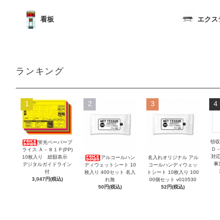
看板
エクス
ランキング
1
2
3
4
領収
蛍光ペーパープ
Ｄ
ライス Ａ－８１Ｐ(PP)
対
10枚入り 総額表示
アルコールハン
名入れオリジナル アル
事
デジタルガイドライン
ディウェットシート 10
コールハンディウェッ
付
枚入り 400セット 名入
トシート 10枚入り 100
3,047円(税込)
れ無
00個セット v010530
50円(税込)
52円(税込)