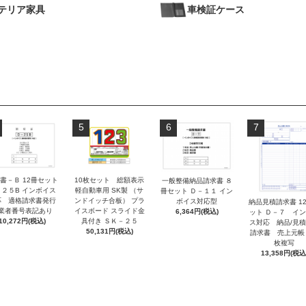
テリア家具
車検証ケース
5
6
7
書－Ｂ 12冊セット
10枚セット 総額表示
一般整備納品請求書 ８
－２５B インボイス
軽自動車用 SK製 （サ
冊セット Ｄ－１１ イン
応 適格請求書発行
ンドイッチ合板） プラ
ボイス対応型
納品見積請求書 1
業者番号表記あり
イスボード スライド金
6,364円(税込)
ット Ｄ－７ イ
10,272円(税込)
具付き ＳＫ－２５
ス対応 納品/見
50,131円(税込)
請求書 売上元帳
枚複写
13,358円(税込