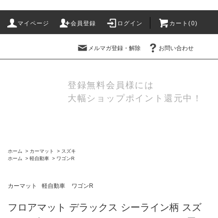
マイページ
会員登録
ログイン
カート(
0
)
メルマガ登録・解除
お問い合わせ
登録無料会員様には
大幅ショップポイント還元中！
ホーム
>
カーマット
>
スズキ
ホーム
>
軽自動車
>
ワゴンR
カーマット
軽自動車
ワゴンR
フロアマット デラックス シーライン柄 スズ