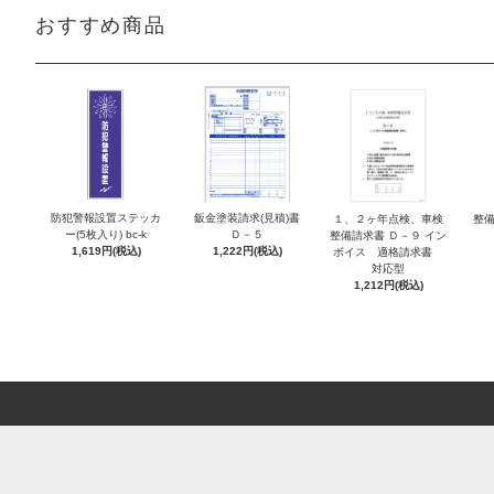
おすすめ商品
防犯警報設置ステッカ
鈑金塗装請求(見積)書
１、２ヶ年点検、車検
整備
ー(5枚入り) bc-k
Ｄ－５
整備請求書 Ｄ－９ イン
1,619円(税込)
1,222円(税込)
ボイス 適格請求書
対応型
1,212円(税込)