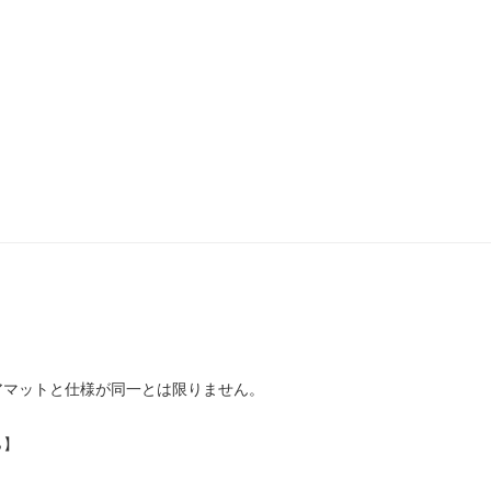
アマットと仕様が同一とは限りません。
ら】