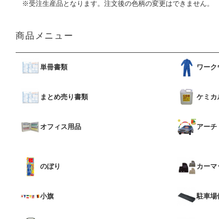
※受注生産品となります。注文後の色柄の変更はできません。
商品メニュー
単冊書類
ワーク
まとめ売り書類
ケミカ
オフィス用品
アーチ
のぼり
カーマ
小旗
駐車場