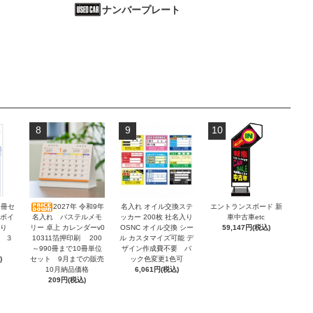
ナンバープレート
8
9
10
2冊セ
2027年 令和9年
名入れ オイル交換ステ
エントランスボード 新
ンボイ
名入れ パステルメモ
ッカー 200枚 社名入り
車中古車etc
積り
リー 卓上 カレンダーv0
OSNC オイル交換 シー
59,147円(税込)
 ３
10311箔押印刷 200
ル カスタマイズ可能 デ
～990冊まで10冊単位
ザイン作成費不要 バ
)
セット 9月までの販売
ック色変更1色可
10月納品価格
6,061円(税込)
209円(税込)