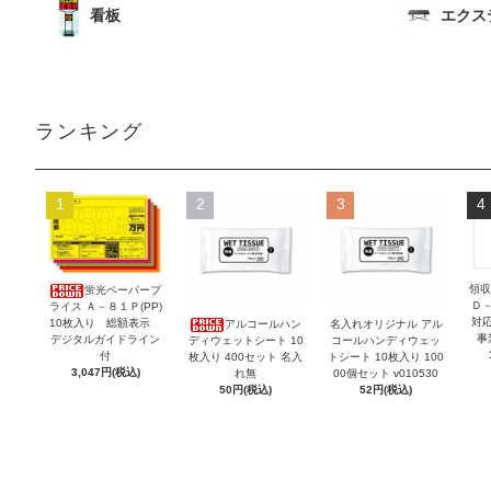
看板
エクス
ランキング
1
2
3
4
領収
蛍光ペーパープ
Ｄ
ライス Ａ－８１Ｐ(PP)
対
10枚入り 総額表示
アルコールハン
名入れオリジナル アル
事
デジタルガイドライン
ディウェットシート 10
コールハンディウェッ
付
枚入り 400セット 名入
トシート 10枚入り 100
3,047円(税込)
れ無
00個セット v010530
50円(税込)
52円(税込)