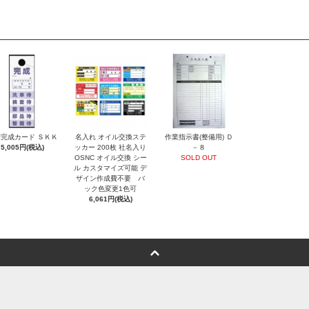
完成カード ＳＫＫ
名入れ オイル交換ステ
作業指示書(整備用) Ｄ
5,005円(税込)
ッカー 200枚 社名入り
－８
OSNC オイル交換 シー
SOLD OUT
ル カスタマイズ可能 デ
ザイン作成費不要 バ
ック色変更1色可
6,061円(税込)