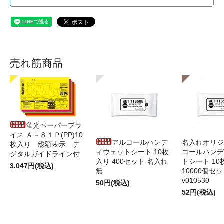
売れ筋商品
蛍光ペーパープラ
イス Ａ－８１Ｐ(PP)10
アルコールハンデ
名入れオリジ
枚入り 総額表示 デ
ィウェットシート 10枚
コールハンデ
ジタルガイドライン付
入り 400セット 名入れ
トシート 10
3,047円(税込)
無
10000個セ
v010530
50円(税込)
52円(税込)