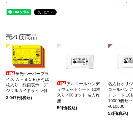
売れ筋商品
蛍光ペーパープラ
イス Ａ－８１Ｐ(PP)10
アルコールハンデ
名入れオリジ
枚入り 総額表示 デ
ィウェットシート 10枚
コールハンデ
ジタルガイドライン付
入り 400セット 名入れ
トシート 10
3,047円(税込)
無
10000個セ
v010530
50円(税込)
52円(税込)