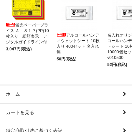
蛍光ペーパープラ
イス Ａ－８１Ｐ(PP)10
アルコールハンデ
名入れオリジ
枚入り 総額表示 デ
ィウェットシート 10枚
コールハンデ
ジタルガイドライン付
入り 400セット 名入れ
トシート 10
3,047円(税込)
無
10000個セ
v010530
50円(税込)
52円(税込)
ホーム
カートを見る
特定商取引法に基づく表記