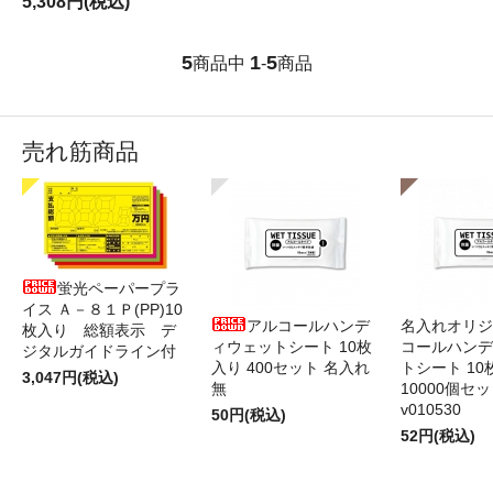
5,308円(税込)
5
1
5
商品中
-
商品
売れ筋商品
蛍光ペーパープラ
イス Ａ－８１Ｐ(PP)10
アルコールハンデ
名入れオリジ
枚入り 総額表示 デ
ィウェットシート 10枚
コールハンデ
ジタルガイドライン付
入り 400セット 名入れ
トシート 10
3,047円(税込)
無
10000個セ
v010530
50円(税込)
52円(税込)