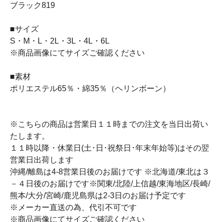
ブラック819
■サイズ
S・M・L・2L・3L・4L・6L
※商品画像にてサイズご確認ください
■素材
ポリエステル65％・綿35％（ヘリンボーン）
※こちらの商品は営業日１１時までの注文を当日出荷い
たします。
１１時以降・休業日(土･日･祝祭日･年末年始等)はその翌
営業日出荷します
沖縄/離島は4-8営業日後のお届けです ※北海道/東北は３
－４日後のお届けです※関東/北陸/上信越/東海地区/長崎/
熊本/大分/宮崎/鹿児島県は2-3日のお届け予定です
※メーカー直送の為、代引不可です
※商品画像にてサイズご確認ください