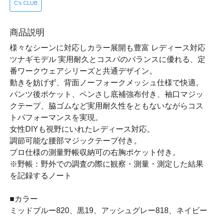
C's CLUB
商品説明
様々なシーンに対応しカラー展開も豊富 レディース対応
ツナギモデル 実用耐久とコスパのバランスに優れる、定
番ワークウェアシリーズと共通デザイン。
動きを妨げず、背面ノーフォークメッシュ仕様で快適。
パンツ後ポケット、ペンさし底補強布付き、袖口マジッ
クテープ、脇ゴムなど実用耐久性をともないながらコス
トパフォーマンスを実現。
女性DIYも視野にいれたレディース対応。
調節可能な腰部マジックテープ付き。
プロ仕様の測量野帳収納可の右胸ポケット付き。
※野帳：野外での調査の際に観察・測量・測定した結果
を記録するノート
■カラー
ミッドブルー820、黒19、アッシュグレー818、ネイビー