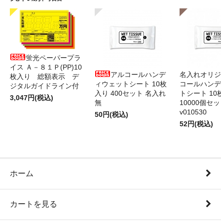
蛍光ペーパープラ
イス Ａ－８１Ｐ(PP)10
アルコールハンデ
名入れオリジ
枚入り 総額表示 デ
ィウェットシート 10枚
コールハンデ
ジタルガイドライン付
入り 400セット 名入れ
トシート 10
3,047円(税込)
無
10000個セ
v010530
50円(税込)
52円(税込)
ホーム
カートを見る