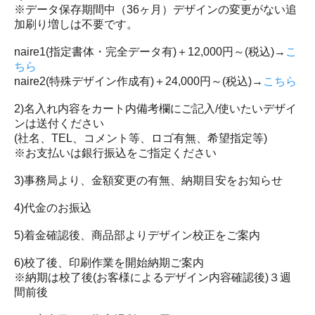
※データ保存期間中（36ヶ月）デザインの変更がない追
加刷り増しは不要です。
naire1(指定書体・完全データ有)＋12,000円～(税込)→
こ
ちら
naire2(特殊デザイン作成有)＋24,000円～(税込)→
こちら
2)名入れ内容をカート内備考欄にご記入/使いたいデザイ
ンは送付ください
(社名、TEL、コメント等、ロゴ有無、希望指定等)
※お支払いは銀行振込をご指定ください
3)事務局より、金額変更の有無、納期目安をお知らせ
4)代金のお振込
5)着金確認後、商品部よりデザイン校正をご案内
6)校了後、印刷作業を開始納期ご案内
※納期は校了後(お客様によるデザイン内容確認後)３週
間前後