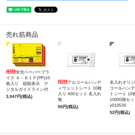
売れ筋商品
蛍光ペーパープラ
イス Ａ－８１Ｐ(PP)10
アルコールハンデ
名入れオリジ
枚入り 総額表示 デ
ィウェットシート 10枚
コールハンデ
ジタルガイドライン付
入り 400セット 名入れ
トシート 10
3,047円(税込)
無
10000個セ
v010530
50円(税込)
52円(税込)