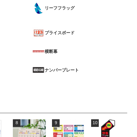
リーフフラッグ
プライスボード
横断幕
ナンバープレート
8
9
10