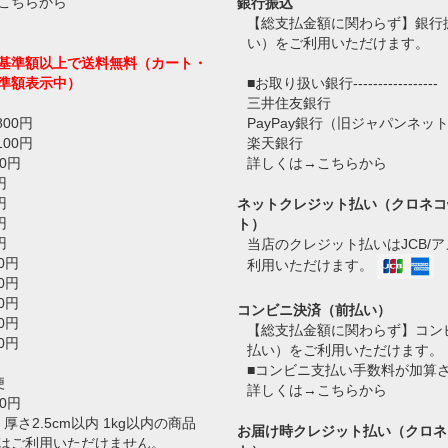
こちらから
銀行振込
【総支払金額に関わらず】銀行
い）をご利用いただけます。
基準額以上で送料無料（カート・
準額表示中）
■お取り扱い銀行-----------------
三井住友銀行
800円
PayPay銀行（旧ジャパンネッ
100円
楽天銀行
0円
詳しくは→
こちらから
円
円
ネットクレジット払い（クロネコ
円
ト）
円
当店のクレジット払いはJCB/
0円
利用いただけます。
0円
0円
コンビニ決済（前払い）
0円
【総支払金額に関わらず】コン
0円
払い）をご利用いただけます。
■コンビニ支払い手数料が加算
便
詳しくは→
こちらから
0円
 厚さ2.5cm以内 1kg以内の商品
お届け時クレジット払い（クロネ
はご利用いただけません。