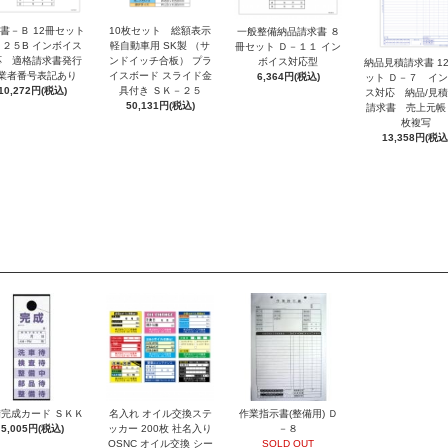
書－Ｂ 12冊セット
10枚セット 総額表示
一般整備納品請求書 ８
－２５B インボイス
軽自動車用 SK製 （サ
冊セット Ｄ－１１ イン
応 適格請求書発行
ンドイッチ合板） プラ
ボイス対応型
納品見積請求書 1
業者番号表記あり
イスボード スライド金
6,364円(税込)
ット Ｄ－７ イ
10,272円(税込)
具付き ＳＫ－２５
ス対応 納品/見
50,131円(税込)
請求書 売上元帳
枚複写
13,358円(税込
完成カード ＳＫＫ
名入れ オイル交換ステ
作業指示書(整備用) Ｄ
5,005円(税込)
ッカー 200枚 社名入り
－８
OSNC オイル交換 シー
SOLD OUT