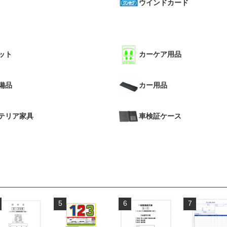
ウインドカード
ット
カーケア用品
備品
カー用品
テリア家具
車検証ケース
5
6
7