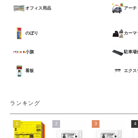
オフィス用品
アーチ
のぼり
カーマ
小旗
駐車場
看板
エクス
ランキング
1
2
3
4