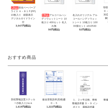
領収
蛍光ペーパープ
Ｄ
ライス Ａ－８１Ｐ(PP)
対
10枚入り 総額表示
アルコールハン
名入れオリジナル アル
事
デジタルガイドライン
ディウェットシート 10
コールハンディウェッ
付
枚入り 400セット 名入
トシート 10枚入り 100
3,047円(税込)
れ無
00個セット v010530
50円(税込)
52円(税込)
おすすめ商品
防犯警報設置ステッカ
鈑金塗装請求(見積)書
１、２ヶ年点検、車検
整備
ー(5枚入り) bc-k
Ｄ－５
整備請求書 Ｄ－９ イン
1,619円(税込)
1,222円(税込)
ボイス 適格請求書