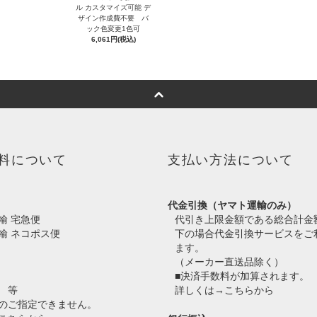
ル カスタマイズ可能 デ
ザイン作成費不要 バ
ック色変更1色可
6,061円(税込)
料について
支払い方法について
代金引換（ヤマト運輸のみ）
輸 宅急便
代引き上限金額である総合計金
輸 ネコポス便
下の場合代金引換サービスをご
ます。
（メーカー直送品除く）
■決済手数料が加算されます。
 等
詳しくは→
こちらから
のご指定できません。