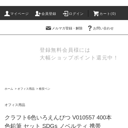
マイページ
会員登録
ログイン
カート(
0
)
メルマガ登録・解除
お問い合わせ
登録無料会員様には
大幅ショップポイント還元中！
ホーム
>
オフィス用品
>
格安ペン
オフィス用品
クラフト6色いろえんぴつ V010557 400本
色鉛筆 セット SDGs ノベルティ 携帯