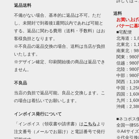
詳しくは→
返品送料
送料
不備がない場合、基本的に返品は不可。ただ
お買い上げ
し、未開封で到着後1週間以内であれば可能と
バナーに基
する。返品に関わる費用（送料・手数料）はお
■宅配便
北海道：1,
客様負担となります。
北東北：1,
※不良品の返品交換の場合、送料は当店が負担
南東北：98
いたします。
関東：980
※デザイン確定、印刷開始後の商品は返品でき
信越：980
北陸：980
ません。
中部：980
関西：1,10
不良品
中国：1,25
当店の負担で返品可能。良品と交換します。こ
四国：1,60
九州：1,60
の場合は着払いでお願いします。
沖縄：2,38
インボイス発行について
■ネコポス
「インボイス（領収書や請求書）は
こちら
より
全国一律55
※A4サイズ
注文番号（メールでお届け）と電話番号で発行
※代金引換