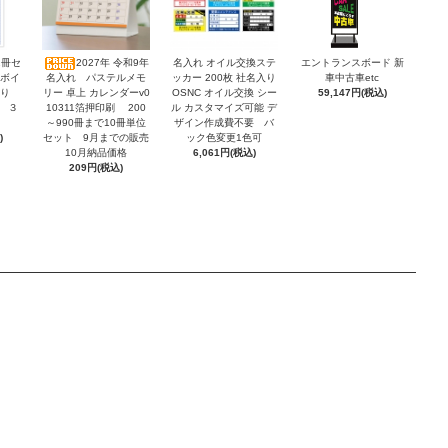
2冊セ
2027年 令和9年
名入れ オイル交換ステ
エントランスボード 新
ンボイ
名入れ パステルメモ
ッカー 200枚 社名入り
車中古車etc
積り
リー 卓上 カレンダーv0
OSNC オイル交換 シー
59,147円(税込)
 ３
10311箔押印刷 200
ル カスタマイズ可能 デ
～990冊まで10冊単位
ザイン作成費不要 バ
)
セット 9月までの販売
ック色変更1色可
10月納品価格
6,061円(税込)
209円(税込)