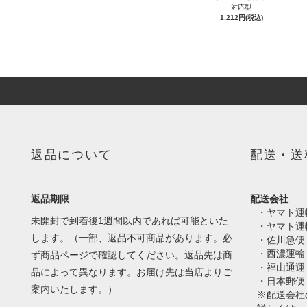
対応型
1,212円(税込)
返品について
配送・送
返品期限
配送会社
・ヤマト運
未開封で到着後1週間以内であれば可能といた
・ヤマト運
します。（一部、返品不可商品があります。必
・佐川急便
・西濃運輸
ず商品ページで確認してください。返品先は商
・福山通運
品によって異なります。お届け先は当店よりご
・日本郵便
案内いたします。）
※配送会社