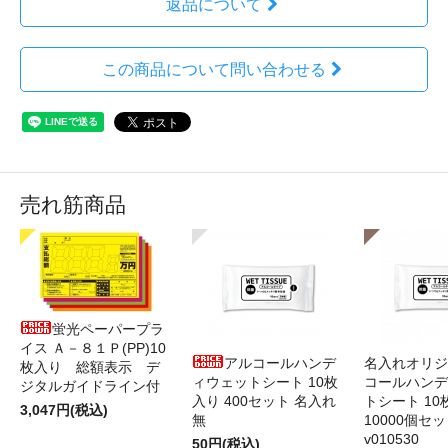
返品について
この商品について問い合わせる
売れ筋商品
蛍光ペーパープラ
イス Ａ－８１Ｐ(PP)10
アルコールハンデ
名入れオリジ
枚入り 総額表示 デ
ィウェットシート 10枚
コールハンデ
ジタルガイドライン付
入り 400セット 名入れ
トシート 10
3,047円(税込)
無
10000個セ
v010530
50円(税込)