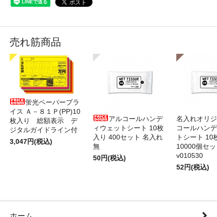
売れ筋商品
蛍光ペーパープラ
イス Ａ－８１Ｐ(PP)10
アルコールハンデ
名入れオリジ
枚入り 総額表示 デ
ィウェットシート 10枚
コールハンデ
ジタルガイドライン付
入り 400セット 名入れ
トシート 10
3,047円(税込)
無
10000個セ
v010530
50円(税込)
52円(税込)
ホーム