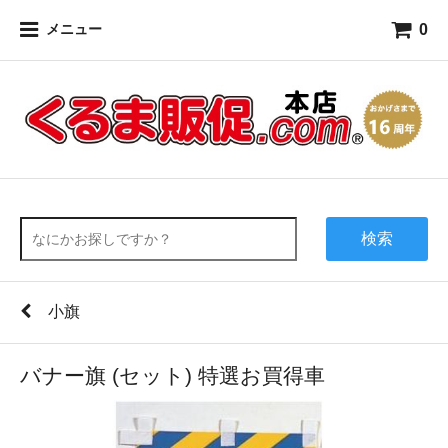
0
メニュー
検索
小旗
バナー旗 (セット) 特選お買得車