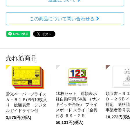
この商品について問い合わせる
売れ筋商品
10枚セット 総額表示
領収書－Ｂ 
蛍光ペーパープライス
軽自動車用 SK製 （サン
Ｄ－２５B 
Ａ－８１Ｐ(PP)10枚入
ドイッチ合板） プライ
対応 適格請
り 総額表示 デジタ
スボード スライド金具
事業者番号表
ルガイドライン付
付き ＳＫ－２５
10,272円(税
3,575円(税込)
50,131円(税込)