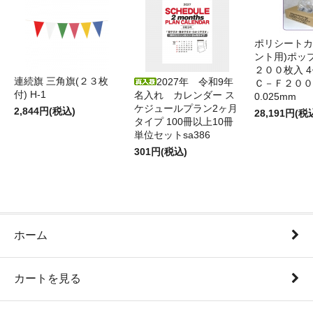
ポリシートカ
ント用)ポッ
２００枚入 4
連続旗 三角旗(２３枚
2027年 令和9年
Ｃ－Ｆ２００
付) H-1
名入れ カレンダー ス
0.025mm
ケジュールプラン2ヶ月
2,844円(税込)
28,191円(税
タイプ 100冊以上10冊
単位セットsa386
301円(税込)
ホーム
カートを見る